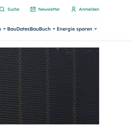
Suche
Newsletter
Anmelden
s
BauDates
BauBuch
Energie sparen