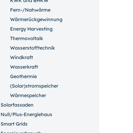
KWK und BHKW
Fern-/Nahwärme
Wärmerückgewinnung
Energy Harvesting
Thermovoltaik
Wasserstofftechnik
Windkraft
Wasserkraft
Geothermie
(Solar)stromspeicher
Wärmespeicher
Solarfassaden
Null/Plus-Energiehaus
Smart Grids