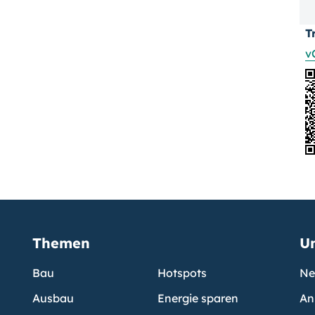
T
v
Themen
U
Bau
Hotspots
Ne
Ausbau
Energie sparen
An