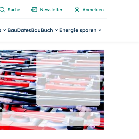
Suche
Newsletter
Anmelden
s
BauDates
BauBuch
Energie sparen