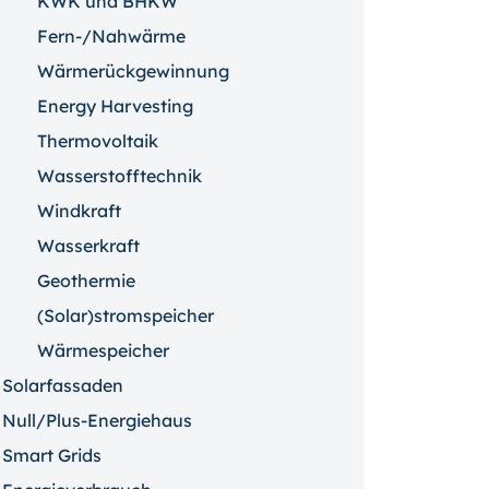
KWK und BHKW
Fern-/Nahwärme
Wärmerückgewinnung
Energy Harvesting
Thermovoltaik
Wasserstofftechnik
Windkraft
Wasserkraft
Geothermie
(Solar)stromspeicher
Wärmespeicher
Solarfassaden
Null/Plus-Energiehaus
Smart Grids