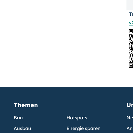
T
v
Themen
U
Bau
Hotspots
Ne
Ausbau
Energie sparen
An