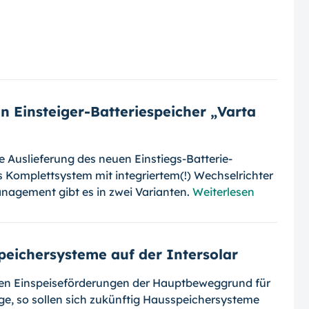
n Einsteiger-Batteriespeicher „Varta
Auslieferung des neuen Einstiegs-Bat­te­rie­
 Komplettsystem mit integriertem(!) Wech­selrichter
nagement gibt es in zwei Varian­ten.
Weiterlesen
peichersysteme auf der Intersolar
n Einspeiseförderungen der Hauptbeweg­grund für
age, so sollen sich zukünftig Haus­speichersysteme