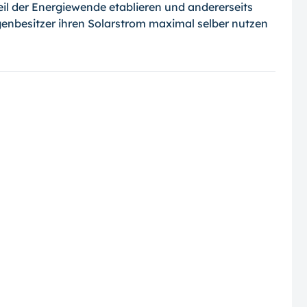
eil der Energie­wen­de eta­blieren und andererseits
en­be­sitzer ihren Solarstrom maximal selber nutzen