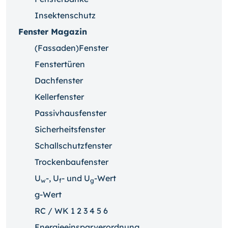
Insektenschutz
Fenster Magazin
(Fassaden)Fenster
Fenstertüren
Dachfenster
Kellerfenster
Passivhausfenster
Sicherheitsfenster
Schallschutzfenster
Trockenbaufenster
U
-, U
- und U
-Wert
w
f
g
g-Wert
RC / WK 1 2 3 4 5 6
Energieeinsparverordnung