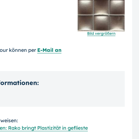
Bild vergrößern
mour können per
E-Mail an
nformationen:
rweisen:
 Rako bringt Plastizität in geflieste