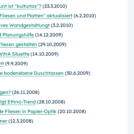
t ist "kulturlos"?
(23.3.2010)
liesen und Platten" aktualisiert
(6.2.2010)
tives Wandgestaltung
t
(3.2.2010)
d Planungshilfe
(14.12.2009)
liesen gestalten
(29.10.2009)
VitrA Siluette
(14.10.2009)
tt
(9.9.2009)
ieste bodenebene Duschtassen
(30.6.2009)
ugen?
(26.11.2008)
olgt Ethno-Trend
(28.10.2008)
 Fliesen in Papier-Optik
(20.10.2008)
mer
(12.3.2008)