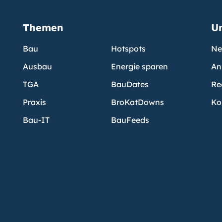
Themen
U
Bau
Hotspots
Ne
Ausbau
Energie sparen
An
TGA
BauDates
Re
Praxis
BroKatDowns
Ko
Bau-IT
BauFeeds