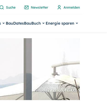
Suche
Newsletter
Anmelden
s
BauDates
BauBuch
Energie sparen