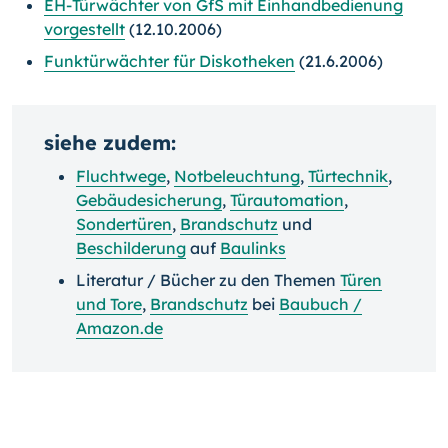
EH-Türwächter von GfS mit Einhandbedienung
vorgestellt
(12.10.2006)
Funktürwächter für Diskotheken
(21.6.2006)
siehe zudem:
Fluchtwege
,
Notbeleuchtung
,
Türtechnik
,
Gebäudesicherung
,
Türautomation
,
Sondertüren
,
Brandschutz
und
Beschilderung
auf
Baulinks
Literatur / Bücher zu den Themen
Türen
und Tore
,
Brandschutz
bei
Baubuch /
Amazon.de