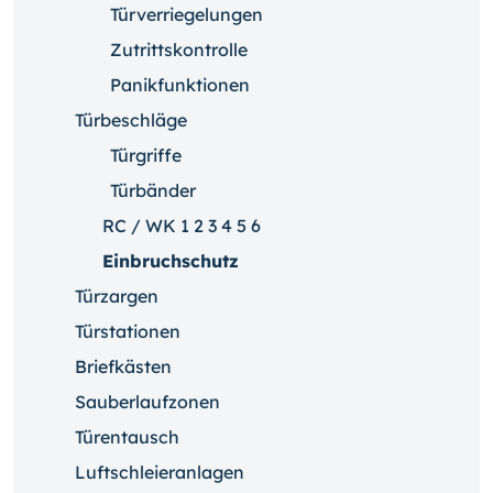
Türverriegelungen
Zutrittskontrolle
Panikfunktionen
Türbeschläge
Türgriffe
Türbänder
RC / WK 1 2 3 4 5 6
Einbruchschutz
Türzargen
Türstationen
Briefkästen
Sauberlaufzonen
Türentausch
Luftschleieranlagen