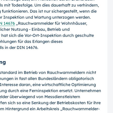
s mit Todes­folge. Um dies dauerhaft zu verhindern,
unktionieren. Das ist nur sichergestellt, wenn die
er Inspektion und Wartung unterzogen werden.
N 14676
„Rauchwarnmelder für Wohnhäuser,
her Nutzung - Einbau, Betrieb und
hat sich die Vor-Ort-Inspektion durch geschulte
hlungen für das Erlangen dieses
ls in der DIN 14676.
ung
sstandard im Betrieb von Rauchwarnmel­dern nicht
ngen in fast allen Bundeslän­dern obligatorisch
Interesse daran, eine wirtschaftliche Optimierung
ng durch eine Ferninspektion ersetzt. Unternehmen
lder überwiegend von Messdienstleistern
ffen sich so eine Senkung der Betriebskosten für ihre
em Hintergrund ein Arbeitskreis „Rauchwarnmelder-