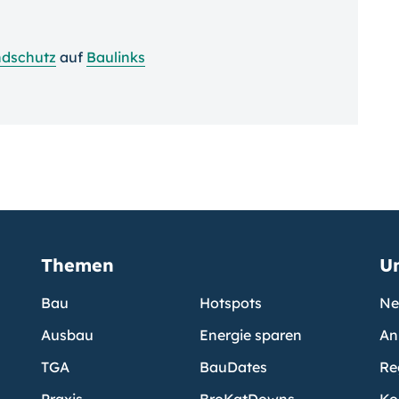
ndschutz
auf
Baulinks
Themen
U
Bau
Hotspots
Ne
Ausbau
Energie sparen
An
TGA
BauDates
Re