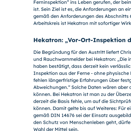
Ferninspektion“ ins Leben geru­fen, der be
ist. Sein Ziel ist es, die Anforderungen a
gemäß den Anforderungen des Abschnitts 6
Arbeitskreis ist Hekatron mit sofortiger Wi
Hekatron: „Vor-Ort-Inspektion d
Die Begründung für den Austritt liefert Chr
und Rauchwarnmelder bei Hekatron: „Die im
haben bestätigt, dass derzeit kein verlässli
Inspektion aus der Ferne - ohne physische K
fehlen längerfristige Erfahrungen über fes
Abweichungen.“ Solche Daten wären aber d
können. Bei Hekatron ist man zu der Überze
derzeit die Basis fehle, um auf die Sichtp
können. Damit gelte bis auf Weiteres: Fü
gemäß DIN 14676 sei der Einsatz ausgebilde
den Schutz von Menschenleben geht, dürfe ni
Wahl der Mittel sein.