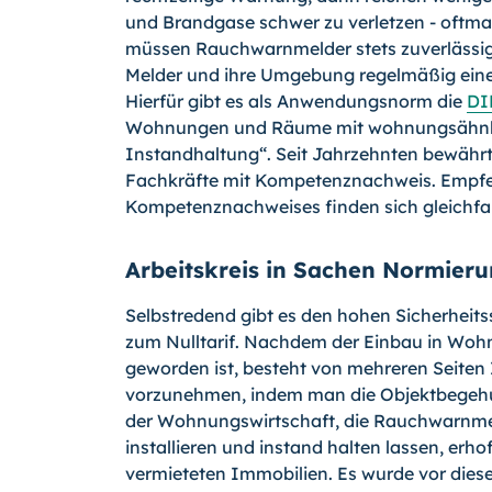
und Brandgase schwer zu verletzen - oftmal
müssen Rauchwarnmelder stets zuverlässig f
Melder und ihre Umgebung regelmä­ßig ein
Hierfür gibt es als Anwendungs­norm die
DI
Wohnungen und Räume mit wohnungsähnlic
Instandhaltung“. Seit Jahrzehnten bewährt 
Fachkräfte mit Kompetenz­nachweis. Empfe
Kompetenznachweises finden sich gleichfal
Arbeitskreis in Sachen Normier
Selbstredend gibt es den hohen Sicherheit
zum Nulltarif. Nachdem der Einbau in Wohnu
geworden ist, besteht von mehreren Seiten 
vorzunehmen, indem man die Objektbegehu
der Wohnungswirtschaft, die Rauchwarnme
installieren und instand halten lassen, erho
vermieteten Immobilien. Es wurde vor dies