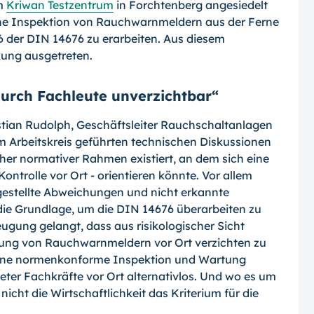
im
Kriwan Testzentrum
in Forchtenberg angesiedelt
n eine Inspektion von Rauchwarnmeldern aus der Ferne
 der DIN 14676 zu erarbeiten. Aus diesem
rkung ausgetreten.
urch Fachleute unverzichtbar“
istian Rudolph, Geschäftsleiter Rauchschal­tanlagen
 Arbeitskreis geführten techni­schen Diskussionen
cher normativer Rah­men existiert, an dem sich eine
ontrolle vor Ort - orientieren könnte. Vor allem
tge­stellte Abweichungen und nicht erkannte
ie Grundlage, um die DIN 14676 überarbeiten zu
ugung gelangt, dass aus risikologischer Sicht
rüfung von Rauchwarnmeldern vor Ort verzichten zu
r eine normenkonforme Inspektion und Wartung
ter Fachkräfte vor Ort alternativlos. Und wo es um
cht die Wirtschaftlichkeit das Kriterium für die