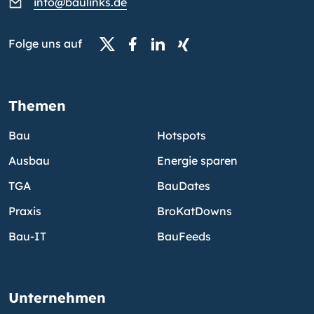
info@baulinks.de
Folge uns auf
Themen
Bau
Hotspots
Ausbau
Energie sparen
TGA
BauDates
Praxis
BroKatDowns
Bau-IT
BauFeeds
Unternehmen