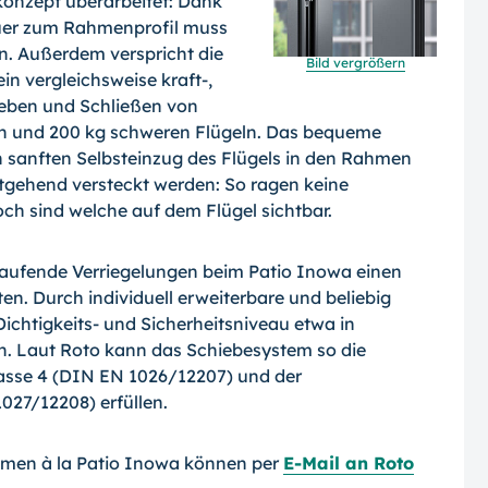
konzept überarbeitet: Dank
quer zum Rahmenprofil muss
n. Außerdem verspricht die
Bild vergrößern
in vergleichsweise kraft-,
eben und Schließen von
 und 200 kg schweren Flü­geln. Das bequeme
 sanften Selbsteinzug des Flügels in den Rahmen
tgehend ver­steckt werden: So ragen keine
ch sind welche auf dem Flügel sichtbar.
laufende Verriegelungen beim Patio Inowa einen
n. Durch individuell erweiterbare und beliebig
 Dichtigkeits- und Sicherheitsniveau etwa in
n. Laut Roto kann das Schiebesys­tem so die
lasse 4 (DIN EN 1026/12207) und der
027/12208) erfüllen.
emen à la Patio Inowa können per
E-Mail an Roto