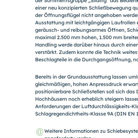
der Sortimentsgruppe „Sliding“ das Bedien
einer neu konzipierten Schließbewegung 
der Öffnungsflügel nicht angeho­ben werde
Ausstattung mit leicht­gängigen Laufrollen e
geräusch- und reibungsarmes Öffnen, Schi
maximal 2.500 mm hohen, 1.500 mm breiten
Handling werde darüber hinaus durch einen
verstärkt. Zudem konnte die Technik weites
Beschlagteile in die Durchgangsöffnung, no
Bereits in der Grundausstattung lassen um
gleichmäßigen, hohen Anpressdruck erwarte
positionierbare Schließstellen soll sich das
Hochhäusern noch erheblich steigern lasse
Anforderungen der Luftdurchlässigkeits-K
Schlagregendichtheits-Klasse 9A (DIN EN 1
Weitere Informationen zu Schiebesyst