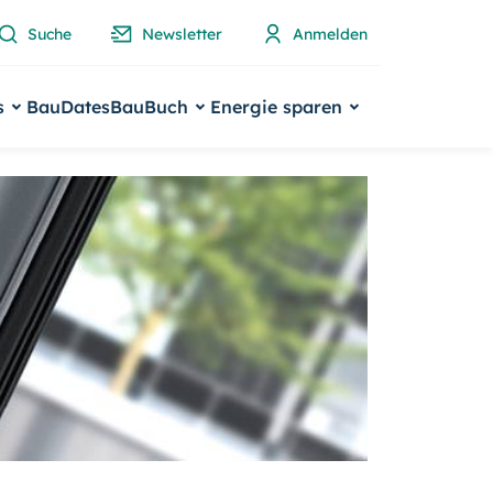
Suche
Newsletter
Anmelden
s
BauDates
BauBuch
Energie sparen