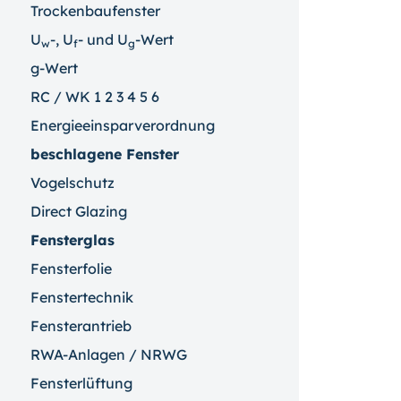
Trockenbaufenster
U
-, U
- und U
-Wert
w
f
g
g-Wert
RC / WK 1 2 3 4 5 6
Energieeinsparverordnung
beschlagene Fenster
Vogelschutz
Direct Glazing
Fensterglas
Fensterfolie
Fenstertechnik
Fensterantrieb
RWA-Anlagen / NRWG
Fensterlüftung