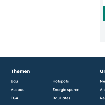
Themen
U
Bau
Hotspots
Ne
Ausbau
Energie sparen
An
TGA
BauDates
Re