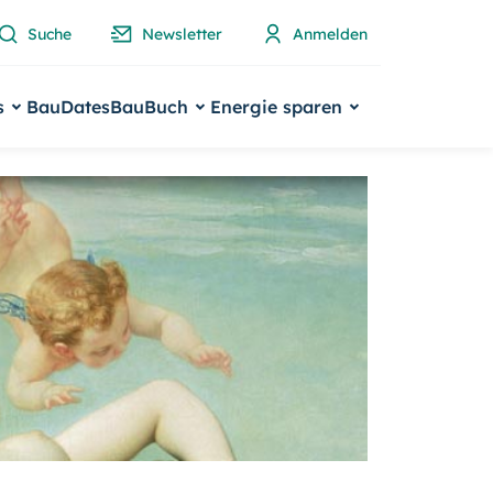
Suche
Newsletter
Anmelden
s
BauDates
BauBuch
Energie sparen