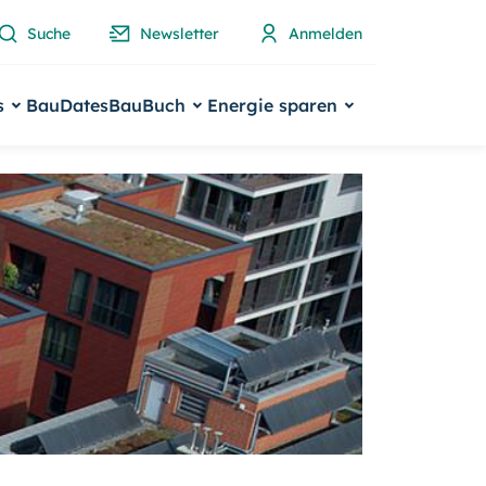
Suche
Newsletter
Anmelden
s
BauDates
BauBuch
Energie sparen