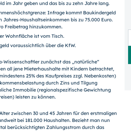
eld im Jahr geben und das bis zu zehn Jahre lang.
ommenshöchstgrenze: Infrage kommt Baukindergeld
en Jahres-Haushaltseinkommen bis zu 75.000 Euro.
uro Freibetrag hinzukommen.
er Wohnfläche ist vom Tisch.
eld voraussichtlich über die KfW.
a-Wissenschaftler zunächst das „natürliche“
en all jene Mieterhaushalte mit Kindern betrachtet,
(mindestens 25% des Kaufpreises zzgl. Nebenkosten)
nkommensbelastung durch Zins und Tilgung
bliche Immobilie (regionalspezifische Gewichtung
sen) leisten zu können.
 Alter zwischen 30 und 45 Jahren für den erstmaligen
ndweit bei 181.000 Haushalten. Bezieht man nun
ital berücksichtigten Zahlungsstrom durch das