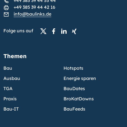
+49 385 39 44 55 44
+49 385 39 44 42 16
info@baulinks.de
Folge uns auf
Themen
Bau
Hotspots
Ausbau
Energie sparen
TGA
BauDates
Praxis
BroKatDowns
Bau-IT
BauFeeds