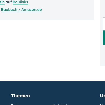
zin
auf
Baulinks
i
Baubuch / Amazon.de
Themen
U