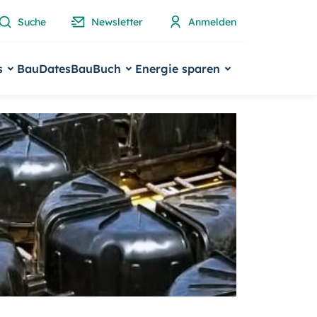
Suche
Newsletter
Anmelden
s
BauDates
BauBuch
Energie sparen