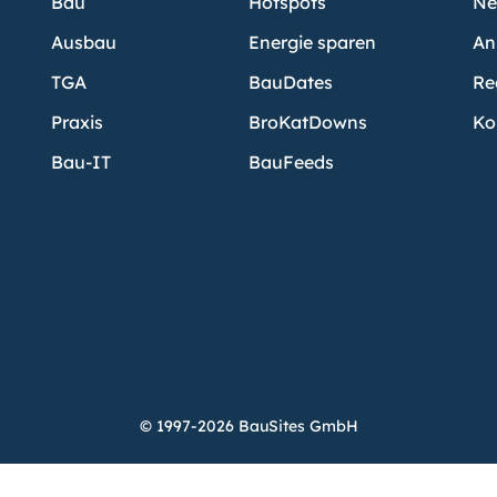
Bau
Hotspots
Ne
Ausbau
Energie sparen
An
TGA
BauDates
Re
Praxis
BroKatDowns
Ko
Bau-IT
BauFeeds
© 1997-2026 BauSites GmbH