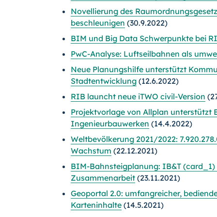
Novellierung des Raumordnungsgesetz
beschleunigen
(30.9.2022)
BIM und Big Data Schwerpunkte bei RI
PwC-Analyse: Luftseilbahnen als umwel
Neue Planungshilfe unterstützt Kommu
Stadtentwicklung
(12.6.2022)
RIB launcht neue iTWO civil-Version
(27
Projektvorlage von Allplan unterstütz
Ingenieurbauwerken
(14.4.2022)
Weltbevölkerung 2021/2022: 7.920.278
Wachstum
(22.12.2021)
BIM-Bahnsteigplanung: IB&T (card_1) u
Zusammenarbeit
(23.11.2021)
Geoportal 2.0: umfangreicher, bediende
Karteninhalte
(14.5.2021)