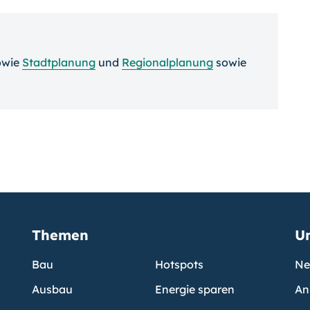
owie
Stadtplanung
und
Regionalplanung
sowie
Themen
U
Bau
Hotspots
Ne
Ausbau
Energie sparen
An