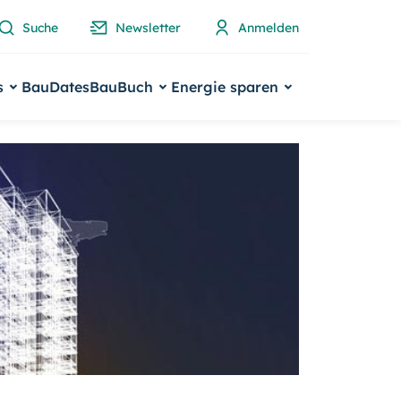
Suche
Newsletter
Anmelden
s
BauDates
BauBuch
Energie sparen