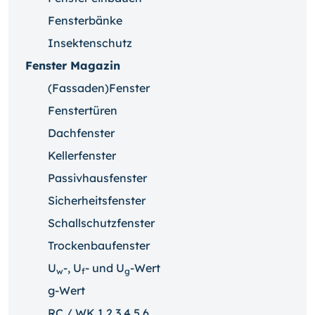
Fensterbänke
Insektenschutz
Fenster Magazin
(Fassaden)Fenster
Fenstertüren
Dachfenster
Kellerfenster
Passivhausfenster
Sicherheitsfenster
Schallschutzfenster
Trockenbaufenster
U
-, U
- und U
-Wert
w
f
g
g-Wert
RC / WK 1 2 3 4 5 6