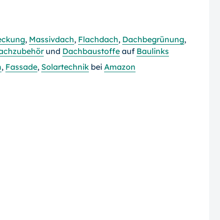
eckung
,
Massivdach
,
Flachdach
,
Dachbegrünung
,
achzubehör
und
Dachbaustoffe
auf
Baulinks
h
,
Fassade
,
Solartechnik
bei
Amazon