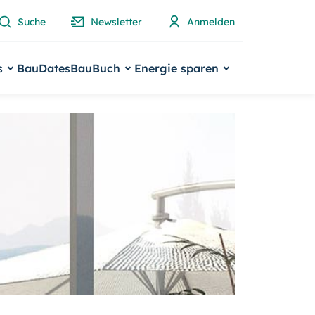
Suche
Newsletter
Anmelden
s
BauDates
BauBuch
Energie sparen