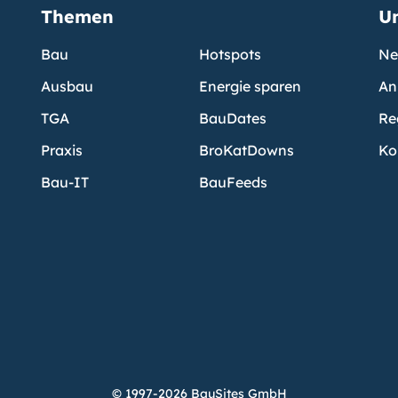
Themen
U
Bau
Hotspots
Ne
Ausbau
Energie sparen
An
TGA
BauDates
Re
Praxis
BroKatDowns
Ko
Bau-IT
BauFeeds
© 1997-2026 BauSites GmbH