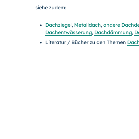
siehe zudem:
Dachziegel
,
Metalldach
,
andere Dachd
Dachentwässerung
,
Dachdämmung
,
D
Literatur / Bücher zu den Themen
Dac