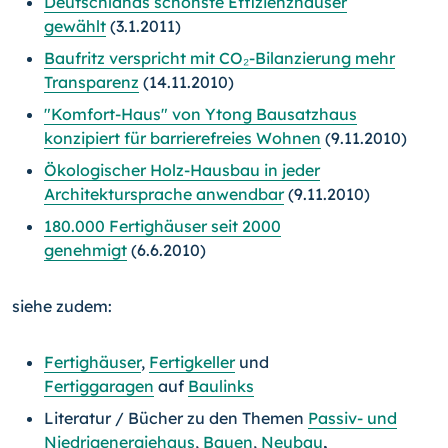
Deutschlands schönste Effizienzhäuser
gewählt
(3.1.2011)
Baufritz verspricht mit CO₂-Bilanzierung mehr
Transparenz
(14.11.2010)
"Komfort-Haus" von Ytong Bausatzhaus
konzipiert für barrierefreies Wohnen
(9.11.2010)
Ökologischer Holz-Hausbau in jeder
Architektursprache anwendbar
(9.11.2010)
180.000 Fertighäuser seit 2000
genehmigt
(6.6.2010)
siehe zudem:
Fertighäuser
,
Fertigkeller
und
Fertiggaragen
auf
Baulinks
Literatur / Bücher zu den Themen
Passiv- und
Niedrigenergiehaus
,
Bauen
,
Neubau
,