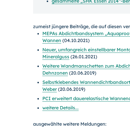
gesammelte „SHK Essen 2014“-Ber
zumeist jüngere Beiträge, die auf diesen ve
MEPAs Abdichtbandsystem „Aquaproof“ 
Wannen
(04.10.2021)
Neuer, umfangreich einstellbarer Mo
Mineralguss
(26.01.2021)
Weitere Wandmanschetten zum Abdicht
Dehnzonen
(20.06.2019)
Selbstklebendes Wannendichtbandsortim
Weber
(20.06.2019)
PCI erweitert dauerelastische Wanne
weitere Details...
ausgewählte weitere Meldungen: