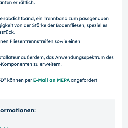
anten erhältlich:
nnenabdichtband, ein Trennband zum passgenauen
keit von der Stärke der Bodenfliesen, spezielles
sstück.
inen Fliesentrennstreifen sowie einen
stallateur außerdem, das Anwendungs­spektrum des
-Komponenten zu erwei­tern.
3D“ können per
E-Mail an MEPA
angefordert
nformationen: