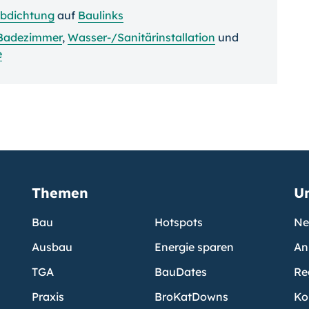
bdichtung
auf
Baulinks
Badezimmer
,
Wasser-/Sanitärinstallation
und
e
Themen
U
Bau
Hotspots
Ne
Ausbau
Energie sparen
An
TGA
BauDates
Re
Praxis
BroKatDowns
Ko