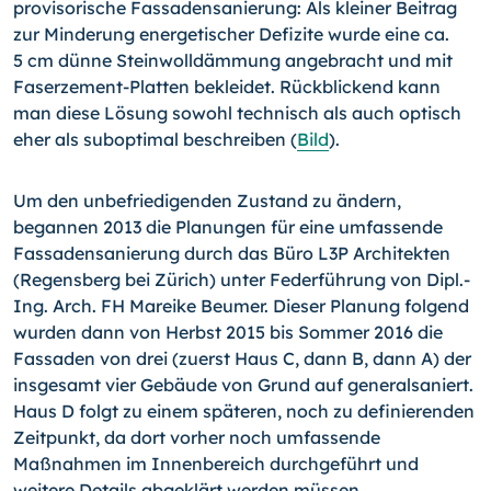
provisorische Fassadensanierung: Als kleiner Beitrag
zur Minderung energetischer Defizite wurde eine ca.
5 cm dünne Steinwolldämmung angebracht und mit
Faserzement-Platten bekleidet. Rückblickend kann
man diese Lösung sowohl technisch als auch optisch
eher als suboptimal be­schreiben (
Bild
).
Um den unbefriedigenden Zustand zu ändern,
begannen 2013 die Planungen für eine umfassende
Fassadensanierung durch das Büro L3P Architekten
(Regensberg bei Zü­rich) unter Federführung von Dipl.-
Ing. Arch. FH Mareike Beumer. Dieser Planung fol­gend
wurden dann von Herbst 2015 bis Sommer 2016 die
Fassaden von drei (zuerst Haus C, dann B, dann A) der
insgesamt vier Gebäude von Grund auf generalsaniert.
Haus D folgt zu einem späteren, noch zu definierenden
Zeitpunkt, da dort vorher noch umfassende
Maßnahmen im Innenbereich durchgeführt und
weitere Details ab­geklärt werden müssen.