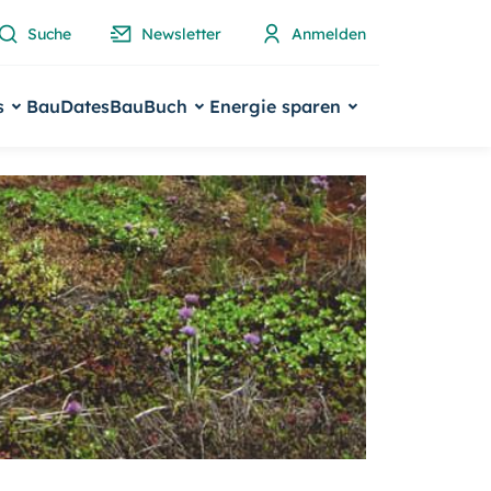
Suche
Newsletter
Anmelden
s
BauDates
BauBuch
Energie sparen