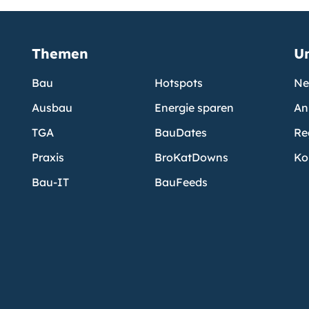
Themen
U
Bau
Hotspots
Ne
Ausbau
Energie sparen
An
TGA
BauDates
Re
Praxis
BroKatDowns
Ko
Bau-IT
BauFeeds