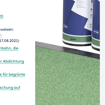
20
rweisen:
-
17.08.2021)
hbahn, die
ur Abdichtung
 für begrünte
schung auf