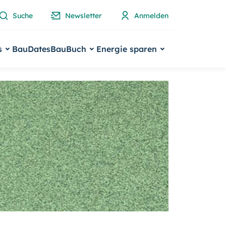
Suche
Newsletter
Anmelden
s
BauDates
BauBuch
Energie sparen