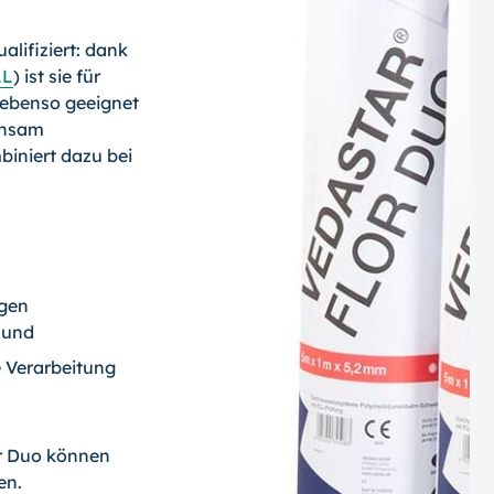
lifiziert: dank
LL
) ist sie für
 ebenso geeignet
ichsam
iniert dazu bei
igen
 und
e Verarbeitung
or Duo können
en.