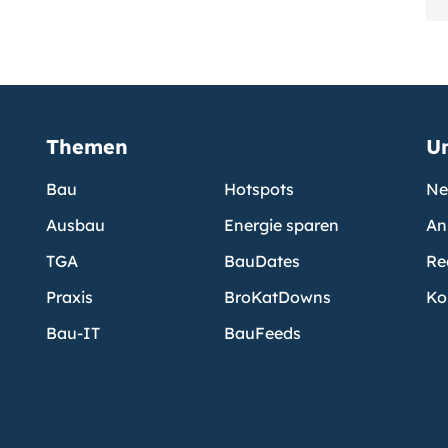
Themen
U
Bau
Hotspots
Ne
Ausbau
Energie sparen
An
TGA
BauDates
Re
Praxis
BroKatDowns
Ko
Bau-IT
BauFeeds