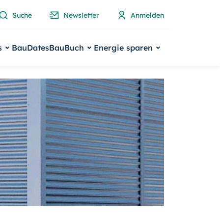
Suche
Newsletter
Anmelden
s
BauDates
BauBuch
Energie sparen