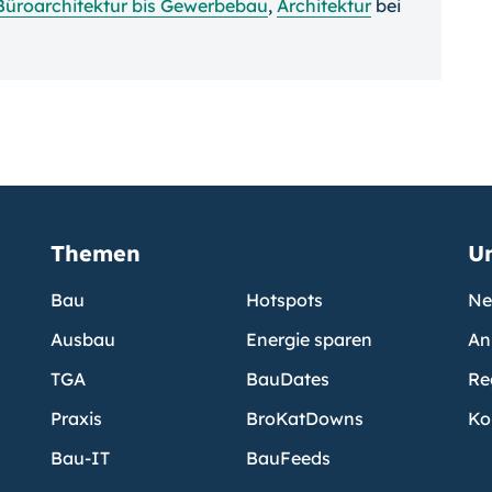
Büroarchitektur bis Gewerbebau
,
Architektur
bei
Themen
U
Bau
Hotspots
Ne
Ausbau
Energie sparen
An
TGA
BauDates
Re
Praxis
BroKatDowns
Ko
Bau-IT
BauFeeds