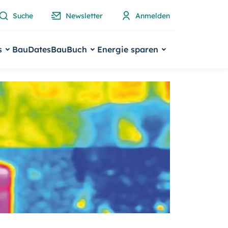
Suche
Newsletter
Anmelden
s
BauDates
BauBuch
Energie sparen