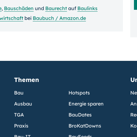
e
,
Bauschäden
und
Baurecht
auf
Baulinks
wirtschaft
bei
Baubuch / Amazon.de
Themen
U
Bau
Hotspots
Ne
Ausbau
Energie sparen
An
TGA
BauDates
Re
Praxis
BroKatDowns
Ko
Bau-IT
BauFeeds