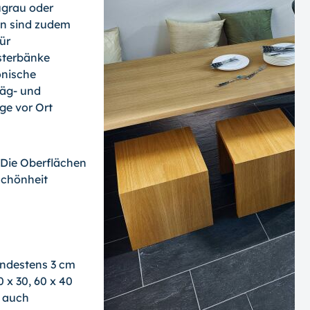
augrau oder
n sind zudem
ür
sterbänke
onische
räg- und
ge vor Ort
: Die Oberflächen
Schönheit
indestens 3 cm
 x 30, 60 x 40
d auch