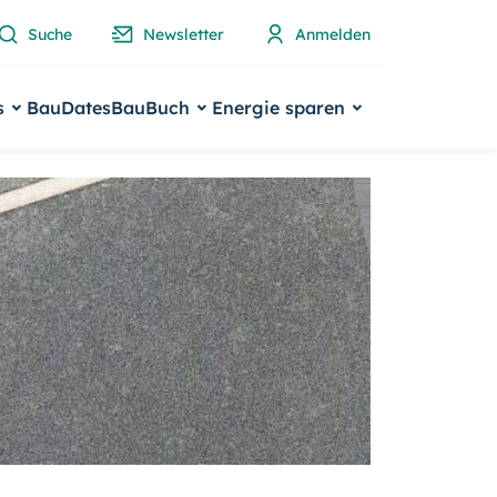
Suche
Newsletter
Anmelden
s
BauDates
BauBuch
Energie sparen