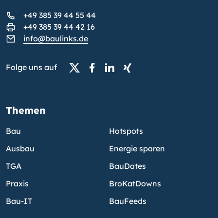
+49 385 39 44 55 44
+49 385 39 44 42 16
info@baulinks.de
Folge uns auf
Themen
Bau
Hotspots
Ausbau
Energie sparen
TGA
BauDates
Praxis
BroKatDowns
Bau-IT
BauFeeds