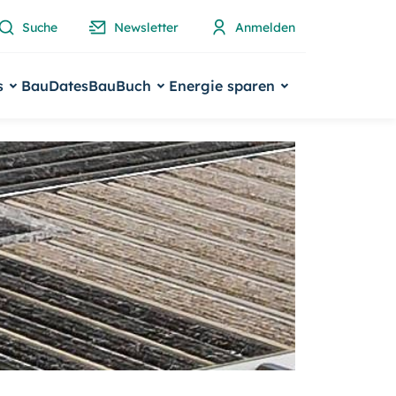
Suche
Newsletter
Anmelden
s
BauDates
BauBuch
Energie sparen