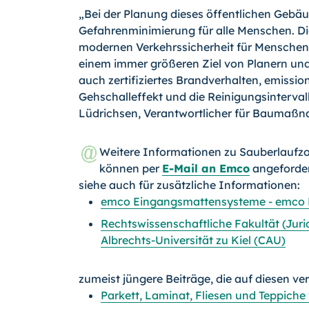
„Bei der Planung dieses öffentlichen Gebä
Gefahrenminimierung für alle Menschen. Di
modernen Verkehrssicherheit für Menschen
einem immer größeren Ziel von Planern und
auch zertifiziertes Brandverhalten, emissio
Gehschalleffekt und die Reinigungsintervall
Lüdrichsen, Verantwortlicher für Baumaß
Weitere Informationen zu Sauberlaufzo
können per
E-Mail an Emco
angeforder
siehe auch für zusätzliche Informationen:
emco Eingangsmattensysteme - emco
Rechtswissenschaftliche Fakultät (Jur
Albrechts-Universität zu Kiel (CAU)
zumeist jüngere Beiträge, die auf diesen ve
Parkett, Laminat, Fliesen und Teppiche 