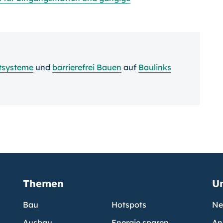
itsysteme
und
barrierefrei Bauen
auf
Baulinks
Themen
U
Bau
Hotspots
Ne
Ausbau
Energie sparen
An