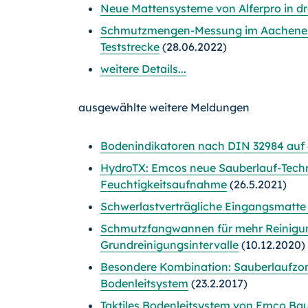
Neue Mattensysteme von Alferpro in d
Schmutzmengen-Messung im Aachener 
Teststrecke
(28.06.2022)
weitere Details...
ausgewählte weitere Meldungen
Bodenindikatoren nach DIN 32984 auf 
HydroTX: Emcos neue Sauberlauf-Techn
Feuchtigkeitsaufnahme
(26.5.2021)
Schwerlastverträgliche Eingangsmatt
Schmutzfangwannen für mehr Reinigun
Grundreinigungsintervalle
(10.12.2020)
Besondere Kombination: Sauberlaufzone
Bodenleitsystem
(23.2.2017)
Taktiles Bodenleitsystem von Emco Ba