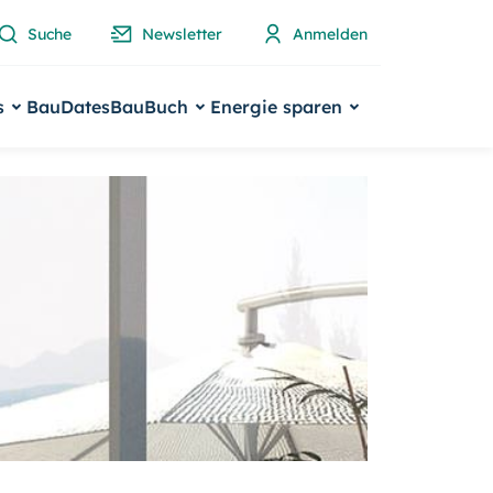
Suche
Newsletter
Anmelden
s
BauDates
BauBuch
Energie sparen