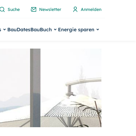
Suche
Newsletter
Anmelden
s
BauDates
BauBuch
Energie sparen