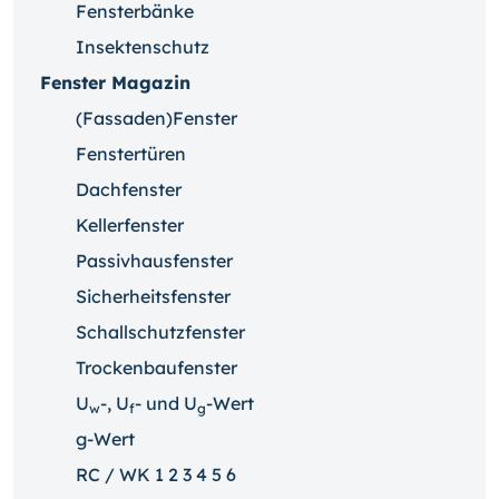
Fensterbänke
Insektenschutz
Fenster Magazin
(Fassaden)Fenster
Fenstertüren
Dachfenster
Kellerfenster
Passivhausfenster
Sicherheitsfenster
Schallschutzfenster
Trockenbaufenster
U
-, U
- und U
-Wert
w
f
g
g-Wert
RC / WK 1 2 3 4 5 6