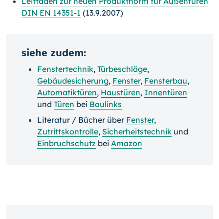
Leitfaden zur neuen Produktnorm für Außentüren
DIN EN 14351-1
(13.9.2007)
siehe zudem:
Fenstertechnik
,
Türbeschläge
,
Gebäudesicherung
,
Fenster
,
Fensterbau
,
Automatiktüren
,
Haustüren
,
Innentüren
und
Türen
bei
Baulinks
Literatur / Bücher über
Fenster
,
Zutrittskontrolle
,
Sicherheitstechnik
und
Einbruchschutz
bei
Amazon