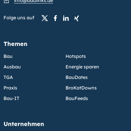
info@baulinks.de
Folge uns auf
Themen
Bau
Hotspots
Ausbau
Energie sparen
TGA
BauDates
Praxis
BroKatDowns
Bau-IT
BauFeeds
Unternehmen