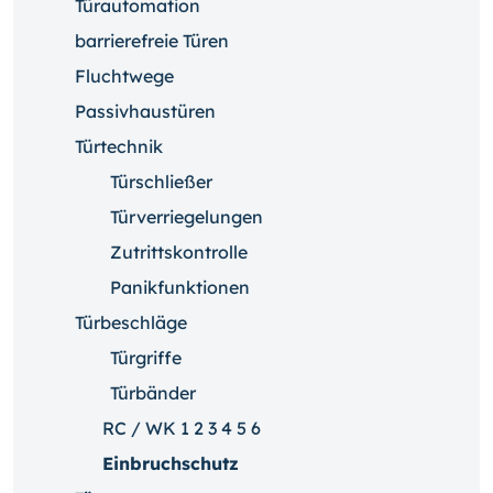
Türautomation
barrierefreie Türen
Fluchtwege
Passivhaustüren
Türtechnik
Türschließer
Türverriegelungen
Zutrittskontrolle
Panikfunktionen
Türbeschläge
Türgriffe
Türbänder
RC / WK 1 2 3 4 5 6
Einbruchschutz