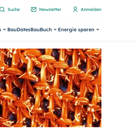
Suche
Newsletter
Anmelden
s
BauDates
BauBuch
Energie sparen