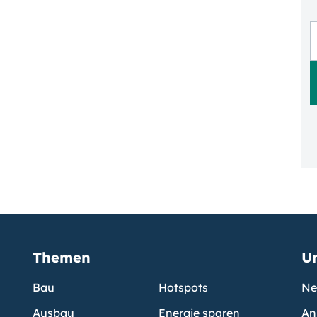
Themen
U
Bau
Hotspots
Ne
Ausbau
Energie sparen
An