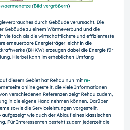
-waermenetze
(
Bild vergrößern
)
ieverbrauches durch Gebäude verursacht. Die
er Gebäude zu einem Wärmeverbund und die
vielfach als die wirtschaftlichste und effizienteste
e erneuerbare Energieträger leicht in die
kraftwerke (BHKW) erzeugen dabei die Energie für
ung. Hierbei kann im erheblichen Umfang
g auf diesem Gebiet hat Rehau nun mit
re­
rnetseite online gestellt, die viele Informa­tionen
 von verschiedenen Referenzen zeigt Rehau zudem,
g in die eigene Hand neh­men können. Darüber
me sowie die Ser­viceleistungen vorgestellt.
ufgezeigt wie auch der Ablauf eines klassischen
ung. Für Interessenten besteht zudem jederzeit die