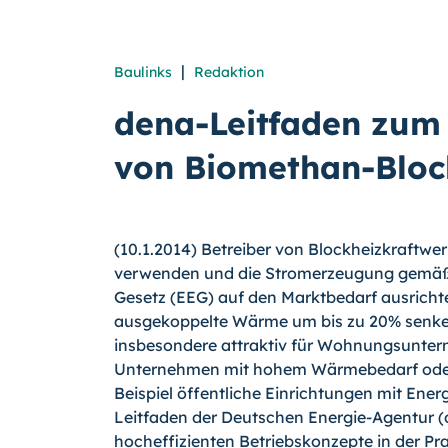
|
Baulinks
Redaktion
dena-Leitfaden zum 
von Biomethan-Bloc
(10.1.2014) Betreiber von Blockheizkraftw
verwenden und die Stromerzeugung gemäß 
Gesetz (EEG) auf den Marktbedarf ausrichten
ausgekoppelte Wärme um bis zu 20% senken
insbesondere attraktiv für Wohnungs­unte
Unternehmen mit hohem Wärmebe­darf oder f
Beispiel öffentliche Einrich­tungen mit Ener
Leitfaden der Deut­schen Energie-Agentur (d
hocheffizienten Betriebskonzepte in der Pra