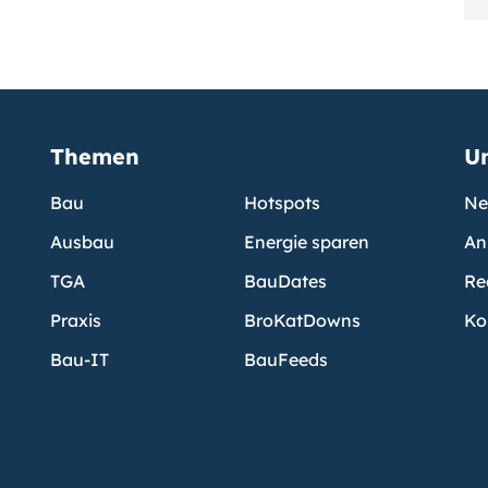
Themen
U
Bau
Hotspots
Ne
Ausbau
Energie sparen
An
TGA
BauDates
Re
Praxis
BroKatDowns
Ko
Bau-IT
BauFeeds