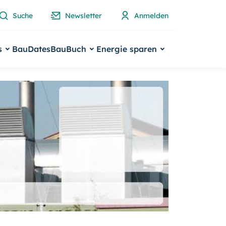
Suche
Newsletter
Anmelden
s
BauDates
BauBuch
Energie sparen