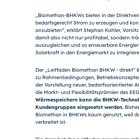
„Biomethan-BHKWs bieten in der Direktver
bedarfsgerecht Strom zu erzeugen und kon
anzubieten“, erklärt Ste­phan Kohler, Vorsi
damit also nicht nur profitabel, son­dern
auszugleichen und so er­neuerbare Energie
Solarkraft in den Energiemarkt zu integriere
Der „Leitfaden Biomethan BHKW - direkt“ ên
zu Rahmenbedingungen, Betriebskonzepten u
der Vorstellung neuer, bedarfsorientierter 
die Markt- und Flexibilitätsprämien des E
Wärmespeichern kann die BHKW-
Techno
Kundengruppen eingesetzt werden.
Bisher
Biomethan in BHKWs kaum genutzt, weil da
verbreitet ist.