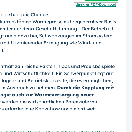
direkter PDF-
Download
marktung die Chan­ce,
kurrenzfähige Wärmepreise auf regenerativer Basis
tzender der dena-Geschäftsführung. „Der Betrieb ist
 trägt auch dazu bei, Schwankungen im Stromsystem
n mit fluktuierender Erzeugung wie Wind- und
n.“
thält zahlreiche Fakten, Tipps und Pra­xisbeispiele
nd Wirtschaftlichkeit. Ein Schwerpunkt liegt auf
Anlagen- und Be­triebskonzepte, die es ermöglichen,
EG in Anspruch zu nehmen.
Durch die Kopplung mit
logie auch zur Wärmeversorgung neuer
 werden die wirtschaftlichen Potenziale von
s erforderliche Know-how noch nicht weit