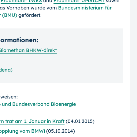
t
Fraunhofer IWES
und
Fraunhofer UM­SICHT
sowie
 Das Vorhaben wurde vom
Bundesministerium für
t (BMU)
gefördert.
nformationen:
 Biomethan BHKW-direkt
dena)
rweisen:
 und Bundesverband Bioenergie
trat am 1. Januar in Kraft
(04.01.2015)
-Kopplung vom BMWi
(05.10.2014)