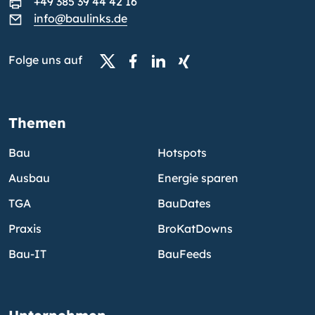
+49 385 39 44 42 16
info@baulinks.de
Folge uns auf
Themen
Bau
Hotspots
Ausbau
Energie sparen
TGA
BauDates
Praxis
BroKatDowns
Bau-IT
BauFeeds