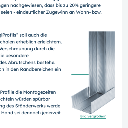
en nachgewie­sen, dass bis zu 20% geringere
 seien - eindeutlicher Zugewinn an Wohn- bzw.
Profils” soll auch die
alen erheb­lich erleichtern.
er Verschraubung durch die
die besondere
 des Abrutschens bestehe.
uch in den Randbereichen ein
 Profile die Mon­tagezeiten
ach­teln würden spürbar
erung des Ständerwerks werde
 Hand sei dennoch jederzeit
Bild vergrößern