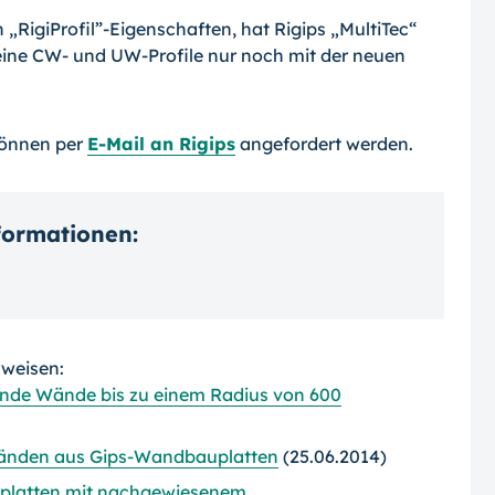
RigiProfil”-Ei­genschaften, hat Rigips „MultiTec“
seine CW- und UW-Profile nur noch mit der neuen
können per
E-Mail an Rigips
angefordert werden.
nformationen:
rweisen:
unde Wände bis zu einem Radius von 600
twänden aus Gips-Wandbauplatten
(25.06.2014)
platten mit nachgewiesenem