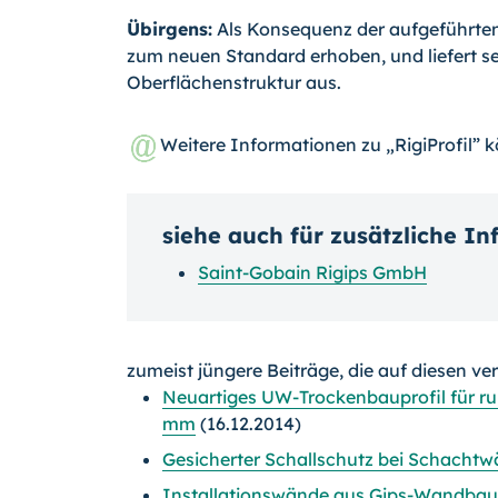
Übirgens:
Als Konsequenz der aufgeführten „
zum neuen Standard er­hoben, und liefert 
Oberflächenstruktur aus.
Weitere Informationen zu „RigiProfil” 
siehe auch für zusätzliche I
Saint-Gobain Rigips GmbH
zumeist jüngere Beiträge, die auf diesen ve
Neuartiges UW-Trockenbauprofil für r
mm
(16.12.2014)
Gesicherter Schallschutz bei Schach
Installationswände aus Gips-Wandbau