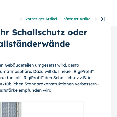
vorheriger Artikel
nächster Artikel
ehr Schallschutz oder
allständerwände
llen Gebäudeteilen umgesetzt wird, desto
matmosphäre. Dazu will das neue „Rigi­Profil”
uktur soll „RigiProfil” den Schall­schutz z.B. in
ktüblichen Standardkon­struktionen verbessern -
autstärke emp­funden wird.