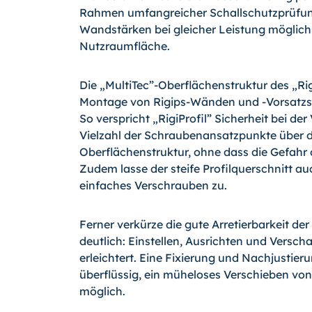
Rahmen umfangreicher Schallschutzprüfung
Wandstärken bei gleicher Leistung möglich
Nutzraumfläche.
Die „MultiTec”-Oberflächenstruktur des „Rigi
Montage von Rigips-Wänden und -Vorsatzsch
So verspricht „RigiProfil” Sicherheit bei d
Vielzahl der Schraubenansatzpunk­te über 
Oberflächenstruktur, ohne dass die Ge­fahr
Zudem lasse der steife Profil­querschnitt a
einfaches Ver­schrauben zu.
Ferner verkürze die gute Arretierbarkeit der
deutlich: Einstellen, Ausrichten und Versch
erleichtert. Eine Fixierung und Nachjus­ti
überflüssig, ein müheloses Verschieben von
möglich.