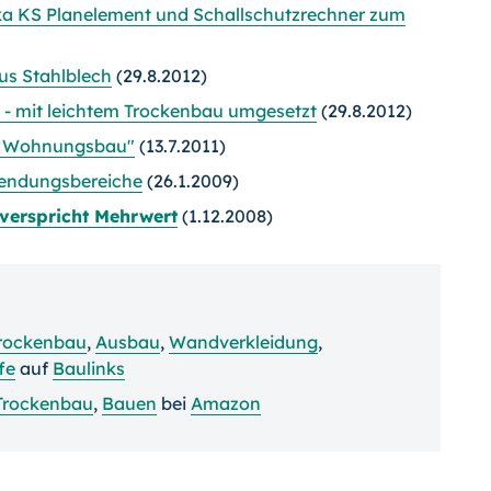
ka KS Planelement und Schallschutzrechner zum
us Stahlblech
(29.8.2012)
o - mit leichtem Trockenbau umgesetzt
(29.8.2012)
im Wohnungsbau"
(13.7.2011)
wendungsbereiche
(26.1.2009)
 verspricht Mehrwert
(1.12.2008)
rockenbau
,
Ausbau
,
Wandverkleidung
,
fe
auf
Baulinks
Trockenbau
,
Bauen
bei
Amazon