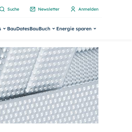
Suche
Newsletter
Anmelden
s
BauDates
BauBuch
Energie sparen