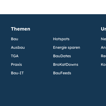
Themen
U
Bau
Hotspots
Ne
Ausbau
Energie sparen
An
TGA
BauDates
Re
Praxis
BroKatDowns
Ko
Bau-IT
BauFeeds