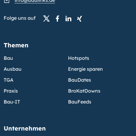
info@baulinks.de
Folge uns auf
Themen
Bau
Hotspots
Ausbau
Energie sparen
TGA
BauDates
Praxis
BroKatDowns
Bau-IT
BauFeeds
Unternehmen