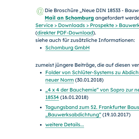
Die Broschüre „Neue DIN 18533 - Bau
Mail an Schomburg
angefordert werden
Service > Downloads > Prospekte > Bauwer
(
direkter PDF-
Download
).
siehe auch für zusätzliche Informationen:
Schomburg GmbH
zumeist jüngere Beiträge, die auf diesen ve
Folder von Schlüter-Systems zu Abdich
neuer Norm
(30.01.2018)
„4 x 4 der Bauchemie“ von Sopro zur
18534
(16.01.2018)
Tagungsband zum 52. Frankfurter Bau
„Bauwerksabdichtung“
(19.10.2017)
weitere Details...