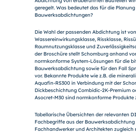
Abdichtung von erdberührten Bauteilen wird
geregelt. Was bedeutet das für die Planun
Bauwerksabdichtungen?
Die Wahl der passenden Abdichtung ist von
Wassereinwirkungsklasse, Rissklasse, Riss
Raumnutzungsklasse und Zuverlässigkeits
der Broschüre stellt Schomburg anhand vo
normkonforme System-Lösungen für die bi
Bauwerksabdichtung sowie für den Fall Sp
vor. Bekannte Produkte wie z.B. die miner
Aquafin-RS300 in Verbindung mit der Schom
Dickbeschichtung Combidic-2K-Premium od
Asocret-M30 sind normkonforme Produkte 
Tabellarische Übersichten der relevanten D
Fachbegriffe aus der Bauwerksabdichtung s
Fachhandwerker und Architekten zugleich r