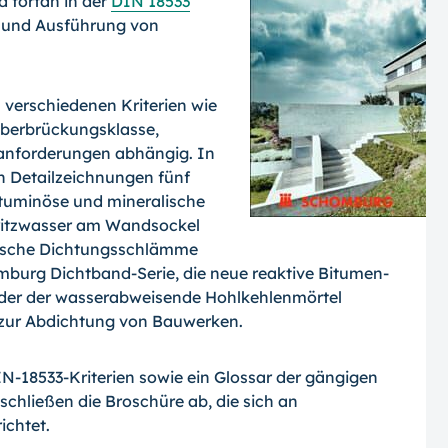
 fortan in der
DIN 18533
g und Ausführung von
 verschiedenen Kriterien wie
überbrückungsklasse,
anforderungen abhängig. In
n Detailzeichnungen fünf
tuminöse und mineralische
ritzwasser am Wandsockel
alische Dichtungsschlämme
burg Dichtband-Serie, die neue reaktive Bitumen-
er der wasserabweisende Hohlkehlenmörtel
zur Abdichtung von Bauwerken.
IN-18533-Kriterien sowie ein Glossar der gängigen
chließen die Broschüre ab, die sich an
ichtet.