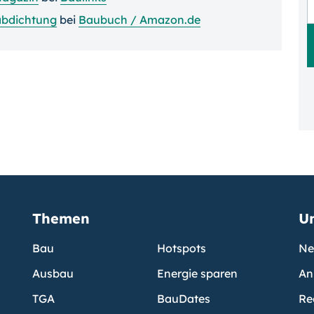
bdichtung
bei
Baubuch / Amazon.de
Themen
U
Bau
Hotspots
Ne
Ausbau
Energie sparen
An
TGA
BauDates
Re