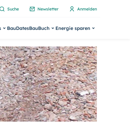
Suche
Newsletter
Anmelden
s
BauDates
BauBuch
Energie sparen