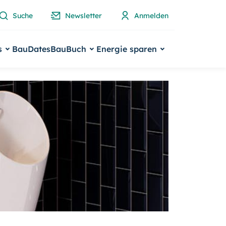
Suche
Newsletter
Anmelden
s
BauDates
BauBuch
Energie sparen