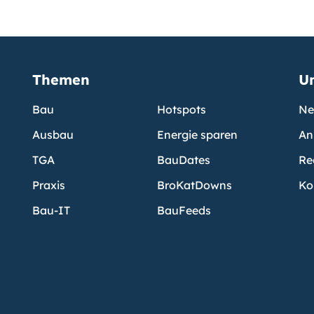
Themen
U
Bau
Hotspots
Ne
Ausbau
Energie sparen
An
TGA
BauDates
Re
Praxis
BroKatDowns
Ko
Bau-IT
BauFeeds