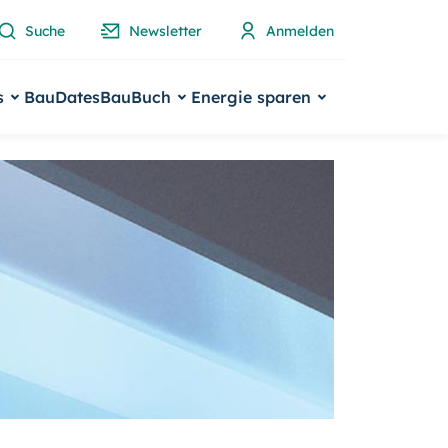
Suche
Newsletter
Anmelden
s
BauDates
BauBuch
Energie sparen