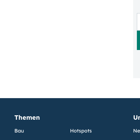
Themen
U
Bau
Hotspots
Ne