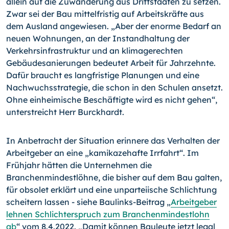
allein auf die Zuwanderung aus Drittstaaten zu setzen.
Zwar sei der Bau mittelfristig auf Arbeitskräfte aus
dem Ausland angewiesen. „Aber der enorme Bedarf an
neuen Wohnungen, an der Instandhaltung der
Verkehrsinfrastruktur und an klimagerechten
Gebäudesanierungen bedeutet Arbeit für Jahrzehnte.
Dafür braucht es langfristige Planungen und eine
Nachwuchsstrategie, die schon in den Schulen ansetzt.
Ohne einheimische Beschäftigte wird es nicht gehen“,
unterstreicht Herr Burckhardt.
In Anbetracht der Situation erinnere das Verhalten der
Arbeitgeber an eine „kamikazehafte Irrfahrt“. Im
Frühjahr hätten die Unternehmen die
Branchenmindestlöhne, die bisher auf dem Bau galten,
für obsolet erklärt und eine unparteiische Schlichtung
scheitern lassen - siehe Baulinks-Beitrag „
Arbeitgeber
lehnen Schlichterspruch zum Branchenmindestlohn
ab
“ vom 8.4.2022. „Damit können Bauleute jetzt legal