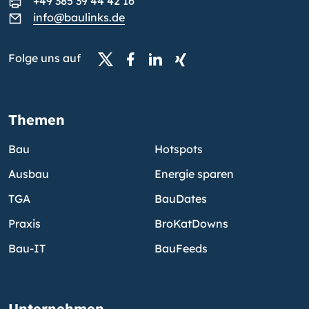
+49 385 39 44 42 16
info@baulinks.de
Folge uns auf
Themen
Bau
Hotspots
Ausbau
Energie sparen
TGA
BauDates
Praxis
BroKatDowns
Bau-IT
BauFeeds
Unternehmen