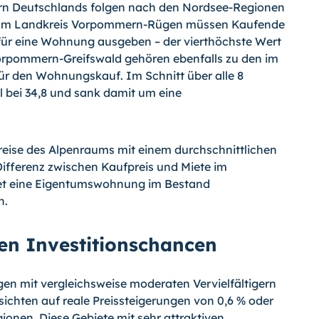
igern Deutschlands folgen nach den Nordsee-Regionen
e. Im Landkreis Vorpommern-Rügen müssen Kaufende
 für eine Wohnung ausgeben – der vierthöchste Wert
orpommern-Greifswald gehören ebenfalls zu den im
für den Wohnungskauf. Im Schnitt über alle 8
l bei 34,8 und sank damit um eine
kreise des Alpenraums mit einem durchschnittlichen
e Differenz zwischen Kaufpreis und Miete im
tet eine Eigentumswohnung im Bestand
n.
en Investitionschancen
en mit vergleichsweise moderaten Vervielfältigern
ssichten auf reale Preissteigerungen von 0,6 % oder
gionen. Diese Gebiete mit sehr attraktiven