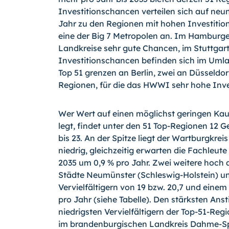
Investitionschancen verteilen sich auf ne
Jahr zu den Regionen mit hohen Investition
eine der Big 7 Metropolen an. Im Hamburge
Landkreise sehr gute Chancen, im Stuttgarte
Investitionschancen befinden sich im Umla
Top 51 grenzen an Berlin, zwei an Düsseldo
Regionen, für die das HWWI sehr hohe Inve
Wer Wert auf einen möglichst geringen Kauf
legt, findet unter den 51 Top-Regionen 12 G
bis 23. An der Spitze liegt der Wartburgkreis
niedrig, gleichzeitig erwarten die Fachleut
2035 um 0,9 % pro Jahr. Zwei weitere hoch a
Städte Neumünster (Schleswig-Holstein) u
Vervielfältigern von 19 bzw. 20,7 und eine
pro Jahr (siehe Tabelle). Den stärksten Ans
niedrigsten Vervielfältigern der Top-51-Re
im brandenburgischen Landkreis Dahme-Sp