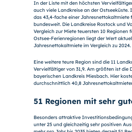
In der Liste mit den höchsten Vervielfält
auch viele Landkreise an der Ostseeküst
das 43,4-fache einer Jahresnettokaltmiete
bundesweit. Die Landkreise Rostock und V
Vergleich zur Miete teuersten 10 Regionen 
Ostsee-Ferienregionen liegt der Wert aktuel
Jahresnettokaltmiete im Vergleich zu 2024.
Eine weitere teure Region sind die 11 Land
Vervielfältiger von 31,9. Am größten ist di
bayerischen Landkreis Miesbach. Hier kos
durchschnittlich 40,8 Jahresnettokaltmiete
51 Regionen mit sehr gut
Besonders attraktive Investitionsbedingung
unter 25 und gleichzeitig sehr positiven Au
mehr pro Jahr bis 2035 bieten derzeit 51 Re