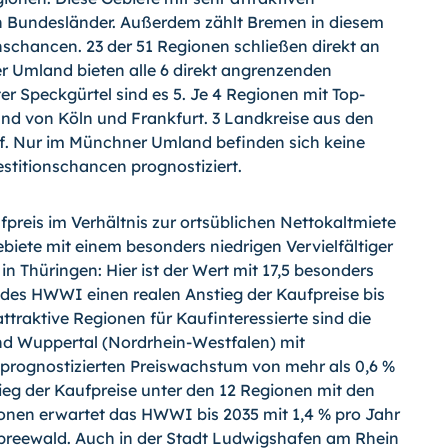
un Bundesländer. Außerdem zählt Bremen in diesem
schancen. 23 der 51 Regionen schließen direkt an
r Umland bieten alle 6 direkt angrenzenden
r Speckgürtel sind es 5. Je 4 Regionen mit Top-
nd von Köln und Frankfurt. 3 Landkreise aus den
rf. Nur im Münchner Umland befinden sich keine
stitionschancen prognostiziert.
preis im Verhältnis zur ortsüblichen Nettokaltmiete
ebiete mit einem besonders niedrigen Vervielfältiger
 in Thüringen: Hier ist der Wert mit 17,5 besonders
e des HWWI einen realen Anstieg der Kaufpreise bis
ttraktive Regionen für Kaufinteressierte sind die
nd Wuppertal (Nordrhein-Westfalen) mit
m prognostizierten Preiswachstum von mehr als 0,6 %
tieg der Kaufpreise unter den 12 Regionen mit den
gionen erwartet das HWWI bis 2035 mit 1,4 % pro Jahr
reewald. Auch in der Stadt Ludwigshafen am Rhein