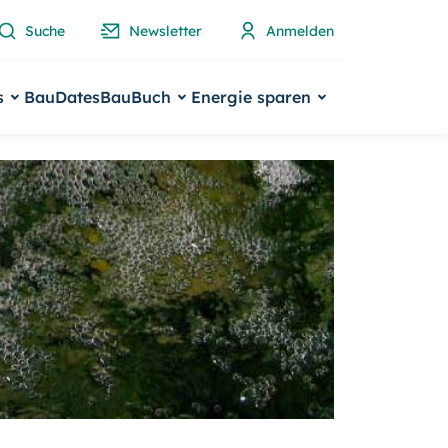
Suche
Newsletter
Anmelden
s
BauDates
BauBuch
Energie sparen