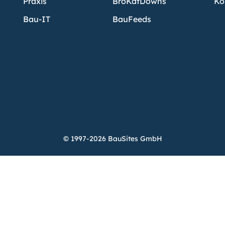
Praxis
BroKatDowns
Ko
Bau-IT
BauFeeds
© 1997-2026 BauSites GmbH