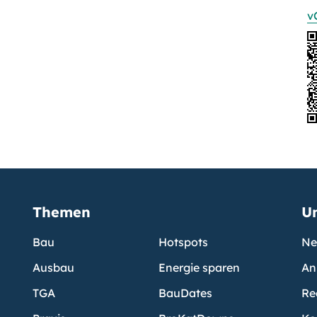
v
Themen
U
Bau
Hotspots
Ne
Ausbau
Energie sparen
An
TGA
BauDates
Re