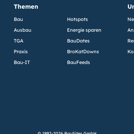
Themen
U
Bau
Hotspots
Ne
Ausbau
Energie sparen
An
TGA
BauDates
Re
Praxis
BroKatDowns
Ko
Bau-IT
BauFeeds
© 1997-2026 BauSites GmbH