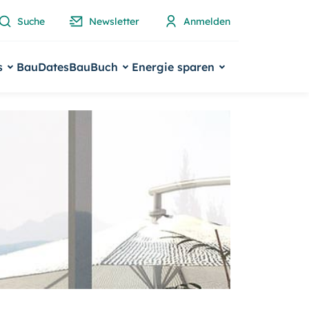
Suche
Newsletter
Anmelden
s
BauDates
BauBuch
Energie sparen