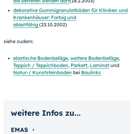
die betreten werden darf
(18.2.2003)
dekorative Gummigranulatböden für Kliniken und
Krankenhäuser: Farbig und
ableitfähig
(23.10.2002)
siehe zudem:
elastische Bodenbeläge
,
weitere Bodenbeläge
,
Teppich / Teppichboden
,
Parkett
,
Laminat
und
Natur-/ Kunststeinboden
bei
Baulinks
weitere Infos zu...
EMAS