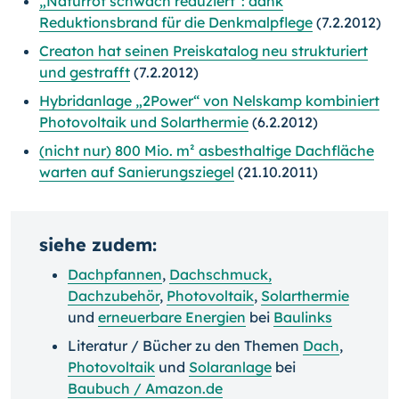
„Naturrot schwach reduziert“: dank
Reduktionsbrand für die Denkmalpflege
(7.2.2012)
Creaton hat seinen Preiskatalog neu strukturiert
und gestrafft
(7.2.2012)
Hybridanlage „2Power“ von Nelskamp kombiniert
Photovoltaik und Solarthermie
(6.2.2012)
(nicht nur) 800 Mio. m² asbesthaltige Dachfläche
warten auf Sanierungsziegel
(21.10.2011)
siehe zudem:
Dachpfannen
,
Dachschmuck,
Dachzubehör
,
Photovoltaik
,
Solarthermie
und
erneuerbare Energien
bei
Baulinks
Literatur / Bücher zu den Themen
Dach
,
Photovoltaik
und
Solaranlage
bei
Baubuch / Amazon.de