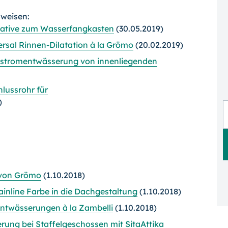
rweisen:
native zum Wasserfangkasten
(30.05.2019)
rsal Rinnen-Dilatation à la Grömo
(20.02.2019)
ckstromentwässerung von innenliegenden
lussrohr für
)
von Grömo
(1.10.2018)
ainline Farbe in die Dachgestaltung
(1.10.2018)
ntwässerungen à la Zambelli
(1.10.2018)
ung bei Staffelgeschossen mit SitaAttika