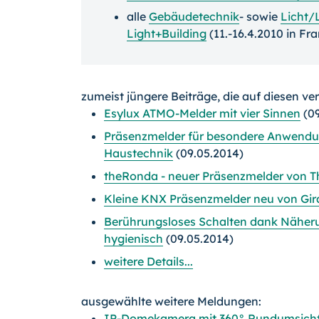
alle
Gebäudetechnik
- sowie
Licht/
Light+Building
(11.-16.4.2010 in Fra
zumeist jüngere Beiträge, die auf diesen ve
Esylux ATMO-Melder mit vier Sinnen
(09
Präsenzmelder für besondere Anwendu
Haustechnik
(09.05.2014)
theRonda - neuer Präsenzmelder von T
Kleine KNX Präsenzmelder neu von Gir
Berührungsloses Schalten dank Näheru
hygienisch
(09.05.2014)
weitere Details...
ausgewählte weitere Meldungen:
IP-Domekamera mit 360° Rundumsicht