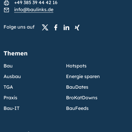
+49 385 39 44 42 16
info@baulinks.de
Folge uns auf
Themen
Bau
Hotspots
Ausbau
Energie sparen
TGA
BauDates
Praxis
BroKatDowns
Bau-IT
BauFeeds