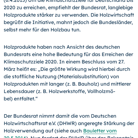
(6.4.2015) Um die Klimaschutzziele für Deutschland bis
2020 zu erreichen, empfiehlt der Bundesrat, langlebige
Holzprodukte stärker zu verwenden. Die Holzwirtschaft
begrüßt die Initiati­ve, mahnt jedoch die Bundesländer,
selbst mehr für den Holz­bau tun.
Holzprodukte haben nach Ansicht des deutschen
Bundesrats eine hohe Bedeutung für das Erreichen der
Klimaschutzziele 2020. In einem Beschluss vom 27.
März heißt es: „Die größ­te Wirkung wird hierbei durch
die stoffliche Nutzung (Materi­alsubstitution) von
Holzprodukten mit langer (z. B. Bauholz) und mittlerer
Lebensdauer (z. B. Holzwerkstoffe, Vollholzmö­
bel) entfaltet.“
Der Bundesrat nimmt damit die vom Deutschen
Holzwirtschaft­srat e.V. (DHWR) angeregte Stärkung der
Holzverwendung auf (siehe auch
Bauletter vom