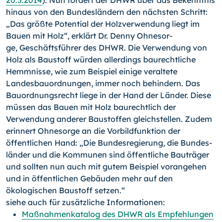
20.5.2014
). Nun fordert der DHWR über das Bekenntnis
hi­naus von den Bundesländern den nächsten Schritt:
„Das größ­te Potential der Holzver­wendung liegt im
Bauen mit Holz“, erklärt Dr. Denny Ohnesor­
ge, Geschäftsführer des DHWR. Die Verwendung von
Holz als Baustoff würden aller­dings baurechtliche
Hemm­nisse, wie zum Beispiel einige veraltete
Landesbauordnun­gen, immer noch behindern. Das
Bauordnungsrecht liege in der Hand der Länder. Diese
müssen das Bauen mit Holz baurechtlich der
Verwendung anderer Baustoffen gleich­stellen. Zudem
erinnert Ohne­sorge an die Vorbildfunktion der
öffentlichen Hand: „Die Bundesregierung, die Bundes­
länder und die Kommunen sind öffentliche Bauträger
und sollten nun auch mit gutem Beispiel vorangehen
und in öffentlichen Gebäuden mehr auf den
ökologischen Baustoff setzen.“
siehe auch für zusätzliche Informationen:
Maßnahmenkatalog des DHWR als Empfehlungen