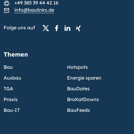
+49 385 39 44 42 16
info@baulinks.de
Folge uns auf
Themen
Bau
Hotspots
Ausbau
Energie sparen
TGA
BauDates
Praxis
BroKatDowns
Bau-IT
BauFeeds